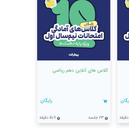
کلاس های آنلاین دهم ریاضی
یگان
رایگان
23 جلسه
507 دقیقه