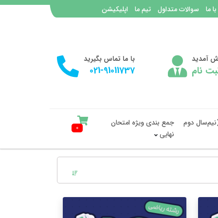
با ما
سوالات متداول
تیم ما
اپلیکیشن
وش آمدید
با ما تماس بگیرید
بت نام
021-91011737
نیم‌سال دوم
جمع بندی ویژه امتحان
0
نهایی