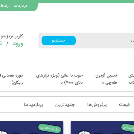
درباره ما
ارتباط 
کاربر عزیز خ
جستجو
ورود
ث
/
ش
تحلیل آزمون
خوب به عالی (ویژه ترازهای
دوره همدلی (
انه
قلم‌چی
بالای 7000)
رایگان)
قیمت
پرفروش‌ها
جدیدترین
پربازدید‌ها