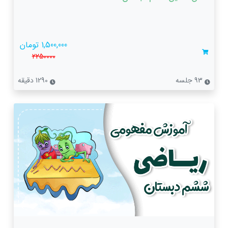
1,500,000 تومان
2250000
93 جلسه
1290 دقیقه