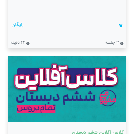
رایگان
3 جلسه
62 دقیقه
کلاس آفلاین ششم دبستان