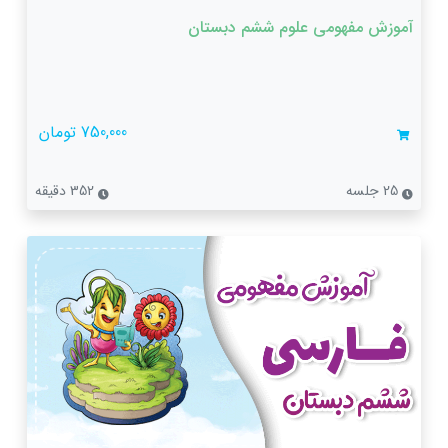
آموزش مفهومی علوم ششم دبستان
750,000 تومان
25 جلسه
352 دقیقه