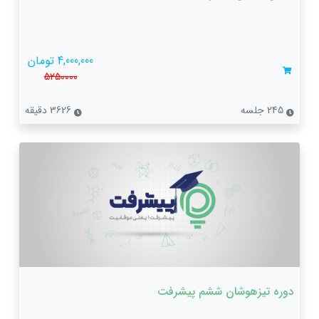
4,000,000 تومان
5250000
245 جلسه
3626 دقیقه
دوره تیزهوشان ششم پیشرفت