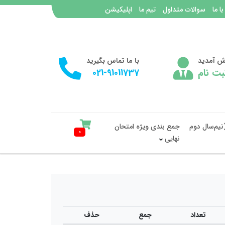
با ما
سوالات متداول
تیم ما
اپلیکیشن
وش آمدید
با ما تماس بگیرید
بت نام
021-91011737
نیم‌سال دوم
جمع بندی ویژه امتحان
0
نهایی
تعداد
جمع
حذف