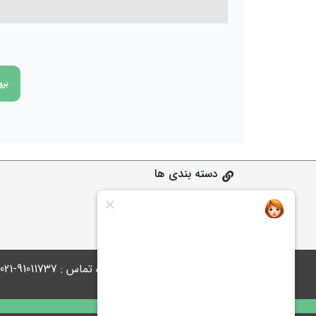
برو
دسته بندی ها
ابتدایی
متوسطه 1
متوسطه 2
پاسخگوی شما هستیم | شماره تماس : 91011737-021