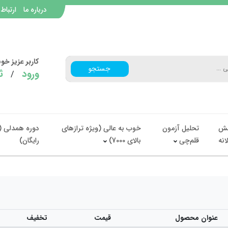
درباره ما
ارتباط 
کاربر عزیز خ
جستجو
ورود
ث
/
ش
تحلیل آزمون
خوب به عالی (ویژه ترازهای
دوره همدلی (
انه
قلم‌چی
بالای 7000)
رایگان)
عنوان محصول
قیمت
تخفیف