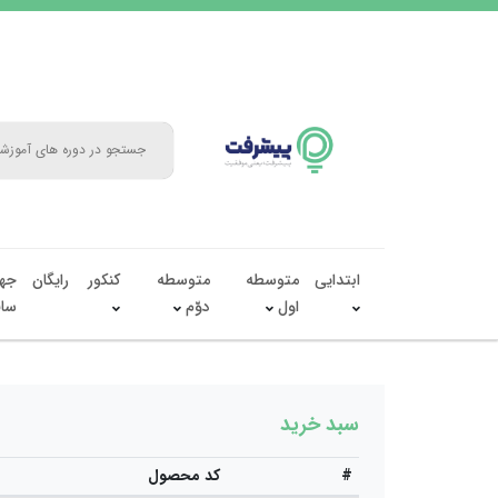
ابتدایی
متوسطه
متوسطه
کنکور
رایگان
جه
اول
دوّم
سال
سبد خرید
#
کد محصول