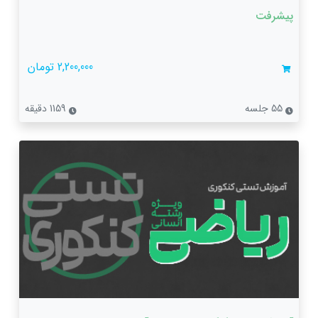
پیشرفت
2,200,000 تومان
55 جلسه
1159 دقیقه