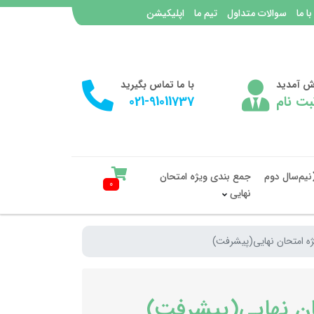
با ما
سوالات متداول
تیم ما
اپلیکیشن
وش آمدید
با ما تماس بگیرید
بت نام
021-91011737
نیم‌سال دوم
جمع بندی ویژه امتحان
0
نهایی
ه امتحان نهایی(پیشرفت)
ن نهایی(پیشرفت)