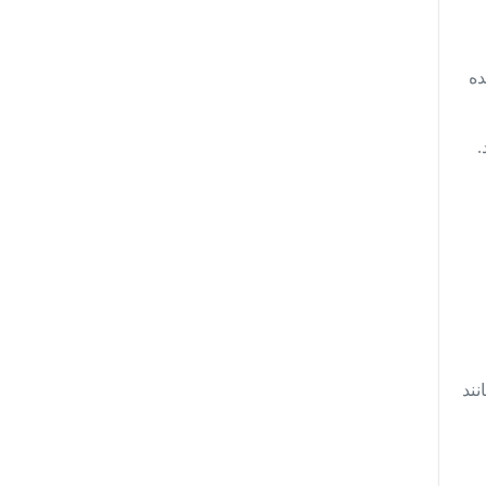
ده
.
نند