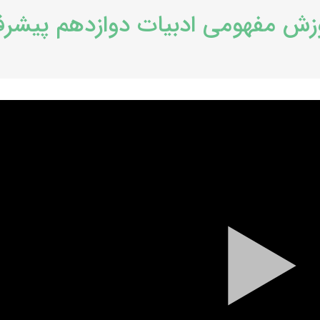
زش مفهومی ادبیات دوازدهم پیشر