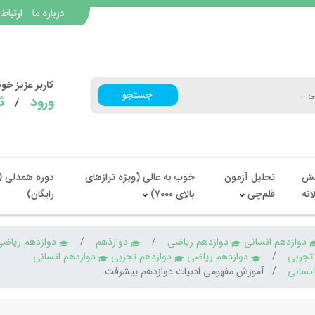
درباره ما
ارتباط 
کاربر عزیز خ
جستجو
ورود
ث
/
ش
تحلیل آزمون
خوب به عالی (ویژه ترازهای
دوره همدلی (
انه
قلم‌چی
بالای 7000)
رایگان)
دوازدهم انسانی
دوازدهم ریاضی
دوازدَهم
دوازدهم ریاض
 تجربی
دوازدهم ریاضی
دوازدهم تجربی
دوازدهم انسانی
نسانی
آموزش مفهومی ادبیات دوازدهم پیشرفت